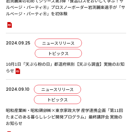
岩渕麗楽の初めてシリーズ第3弾「食品ロスをおいしく学ぶ！サ
ルベージ・パーティⓇ」プロスノーボーダー岩渕麗楽選手が「サ
ルベージ・パーティⓇ」を初体験
2024.09.25
ニュースリリース
トピックス
10月1日「天ぷら粉の日」都道府県別【天ぷら調査】実施のお知
らせ
2024.09.10
ニュースリリース
トピックス
昭和産業㈱・昭和鶏卵㈱×東京家政大学 産学連携企画「第
11
回
たまごのある暮らしレシピ開発プログラム」最終講評会 実施の
お知らせ