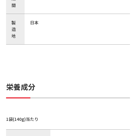
間
製
日本
造
地
栄養成分
1袋(140g)当たり