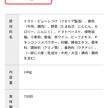
原
トマト・ピューレづけ（イタリア製造）、食肉
材
（牛肉、豚肉）、野菜（たまねぎ、にんじん、セ
料
ロリー、にんにく）、トマトペースト、植物油
名
脂、小麦粉、食塩、赤ワイン、ビーフエキス、チ
キンコンソメパウダー、砂糖、酵母エキス、香辛
料／調味料（アミノ等）、着色料（クチナシ）、
（一部に小麦・乳成分・牛肉・大豆・鶏肉・豚肉
を含む）
内
140g
容
量
賞
730日
味
期