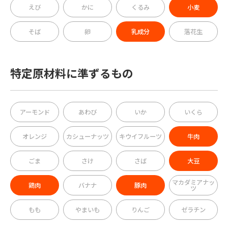
えび
かに
くるみ
小麦
そば
卵
乳成分
落花生
特定原材料に準ずるもの
アーモンド
あわび
いか
いくら
オレンジ
カシューナッツ
キウイフルーツ
牛肉
ごま
さけ
さば
大豆
マカダミアナッ
鶏肉
バナナ
豚肉
ツ
もも
やまいも
りんご
ゼラチン