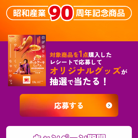
1
対象商品を
点
購入した
レシートで応募して
オリジナルグッズ
が
抽選
当たる！
で
応募する