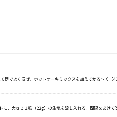
て器でよく混ぜ、ホットケーキミックスを加えてかる～く（4
ートに、大さじ１強（22g）の生地を流し入れる。間隔をあけ