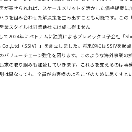
声が寄せられれば、スケールメリットを活かした価格提案に
ハウを組み合わせた解決策を生み出すことも可能です。この
営業スタイルは同業他社には成し得ません。
て2024年にベトナムに独資によるプレミックス子会社「Showa
Vietnam Co.,Ltd（SSIV）」を創立しました。将来的にはSSIV
のバリューチェーン強化を図ります。このような海外事業の
追求の取り組みも加速していきます。これらを支えるのは事
割は異なっても、全員がお客様のよろこびのために尽くすと