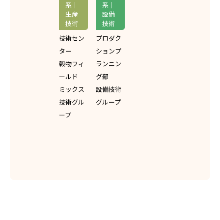
系｜
系｜
生産
設備
T.H.
S.G.
技術
技術
技術セン
プロダク
ター
ションプ
穀物フィ
ランニン
ールド
グ部
ミックス
設備技術
技術グル
グループ
ープ