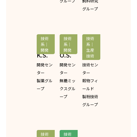
グループ
飼料研究
グループ
技術
技術
技術
系｜
系｜
系｜
開発
開発
生産
K.S.
O.S.
Y.T.
技術
開発セン
開発セン
技術セン
ター
ター
ター
製菓グル
無糖ミッ
穀物フィ
ープ
クスグル
ールド
ープ
製粉技術
グループ
技術
技術