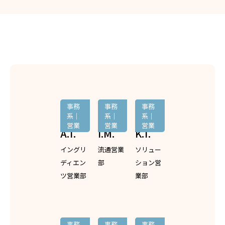
事務
事務
事務
系｜
系｜
系｜
営業
営業
営業
A.T.
I.M.
K.T.
イングリ
流通営業
ソリュー
ディエン
部
ション営
ツ営業部
業部
事務
事務
事務