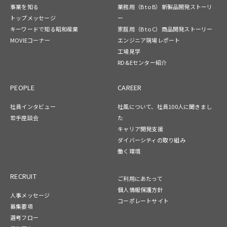
事業を知る
業務用（B to B）新製品開発ストーリ
トップメッセージ
ー
キーワードで知る昭和産業
家庭用（B to C）商品開発ストーリー
MOVIEコーナー
エンジニア現場レポート
工場見学
RD&Eセンター紹介
PEOPLE
CAREER
社員インタビュー
社風について、社員100人に聞きまし
若手座談会
た
キャリア開発支援
ダイバーシティの取り組み
働く環境
RECRUIT
ご利用にあたって
個人情報保護方針
人事メッセージ
コーポレートサイト
募集要項
選考フロー