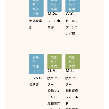
系｜
系｜
系｜
海外
事業
企画
Y.K.
M.S.
W.Y.
営業
海外営業
フード事
セールス
部
業部
プランニ
ング部
事務
技術
技術
系｜
系｜
系｜
管理
研究
研究
H.I.
O.S.
M.T.
（IT）
デジタル
技術セン
技術セン
推進部
ター
ター
穀物フィ
飼料畜産
ールド
フィール
穀物研究
ド