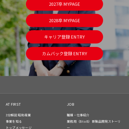
2027卒 MYPAGE
2028卒 MYPAGE
キャリア登録 ENTRY
カムバック登録 ENTRY
AT FIRST
JOB
3分解説 昭和産業
職種・仕事紹介
事業を知る
業務用（B to B）新製品開発ストーリ
トップメッセージ
ー