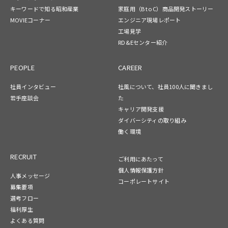
キーワードで知る昭和産業
家庭用（B to C）商品開発ストーリー
MOVIEコーナー
エンジニア現場レポート
工場見学
RD&Eセンター紹介
PEOPLE
CAREER
社員インタビュー
社風について、社員100人に聞きまし
若手座談会
た
キャリア開発支援
ダイバーシティの取り組み
働く環境
RECRUIT
ご利用にあたって
個人情報保護方針
人事メッセージ
コーポレートサイト
募集要項
選考フロー
福利厚生
よくある質問