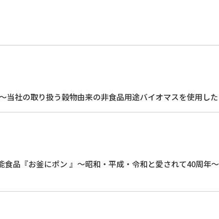
力～当社の取り扱う穀物由来の非食品用途バイオマスを使用したごみ
能食品『お釜にポン 』～昭和・平成・令和と愛されて40周年