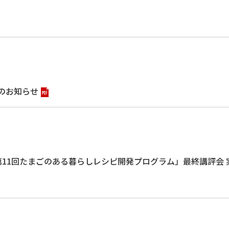
のお知らせ
第
11
回たまごのある暮らしレシピ開発プログラム」最終講評会 