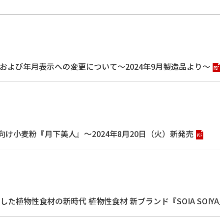
よび年月表示への変更について～2024年9月製造品より～
け小麦粉『月下美人』～2024年8月20日（火）新発売
植物性食材の新時代 植物性食材 新ブランド『SOIA SOI