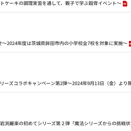
トケーキの調理実習を通して、親子で学ぶ穀育イベント～
せ～2024年度は茨城県鉾田市内の小学校全7校を対象に実施～
ーズコラボキャンペーン第2弾～2024年9月13日（金）より
岩渕麗楽の初めてシリーズ第２弾「魔法シリーズからの挑戦状