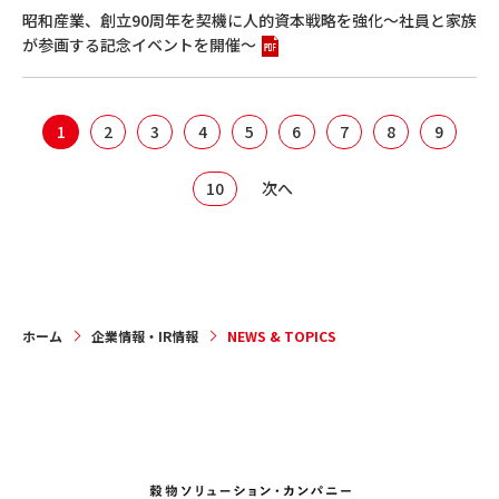
昭和産業、創立90周年を契機に人的資本戦略を強化～社員と家族
が参画する記念イベントを開催～
1
2
3
4
5
6
7
8
9
10
次へ
ホーム
企業情報・IR情報
NEWS & TOPICS