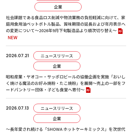
企業
社会課題である食品ロス削減や物流業務の負担軽減に向けて、家
庭用食用油ペットボトル製品、賞味期限の延長および年月表示へ
の変更について～2026年9月下旬製造品より順次切り替え～
2026.07.21
ニュースリリース
企業
昭和産業・ヤオコー・サッポロビールの協働企画を実施「おいし
く焼ける魔法のお好み焼粉・たこ焼粉」を展開～売上の一部をフ
ードパントリー団体・子ども食堂へ寄付～
2026.07.13
ニュースリリース
企業
～長年愛され続ける「SHOWA ホットケーキミックス」を次世代