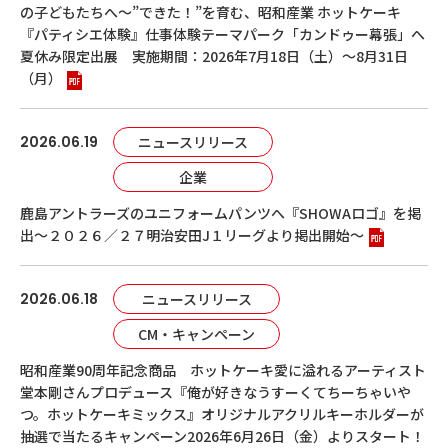
の子どもたちへ～”できた！”を育む、昭和産業 ホットケーキ
『パティシエ体験』仕事体験テーマパーク「カンドゥー幕張」へ
夏休み限定出展 実施期間：2026年7月18日（土）～8月31日
（月）
2026.06.19
ニュースリリース
企業
鹿島アントラーズのユニフォームパンツへ『SHOWAロゴ』を掲
出～２０２６／２７明治安田J１リーグより掲出開始～
2026.06.18
ニュースリリース
CM・キャンペーン
昭和産業90周年記念商品 ホットケーキ愛に溢れるアーティスト
堂本剛さんプロデュース『俺が好きなうすーくてちーちゃいや
つ。ホットケーキミックス』オリジナルアクリルキーホルダーが
抽選で当たるキャンペーン2026年6月26日（金）よりスタート！