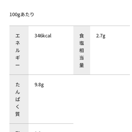
100gあたり
エ
346kcal
食
2.7g
ネ
塩
ル
相
ギ
当
ー
量
た
9.8g
ん
ぱ
く
質