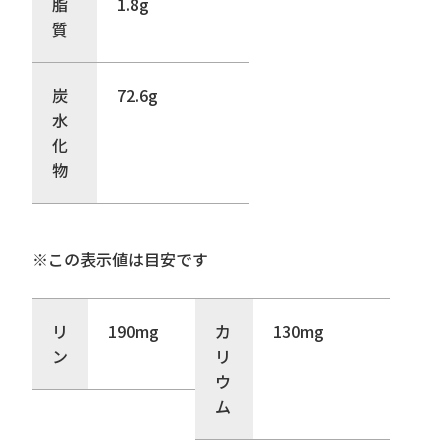
脂
1.8g
質
炭
72.6g
水
化
物
※この表示値は目安です
リ
190mg
カ
130mg
ン
リ
ウ
ム