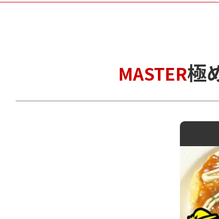
極
MASTER