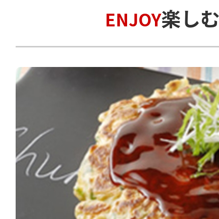
楽し
ENJOY