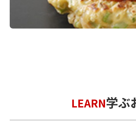
学ぶ
LEARN