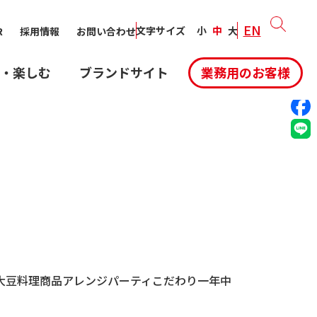
EN
SHARE:
文字サイズ
小
中
大
R
採用情報
お問い合わせ
・楽しむ
ブランドサイト
業務用のお客様
大豆料理
商品アレンジ
パーティ
こだわり
一年中