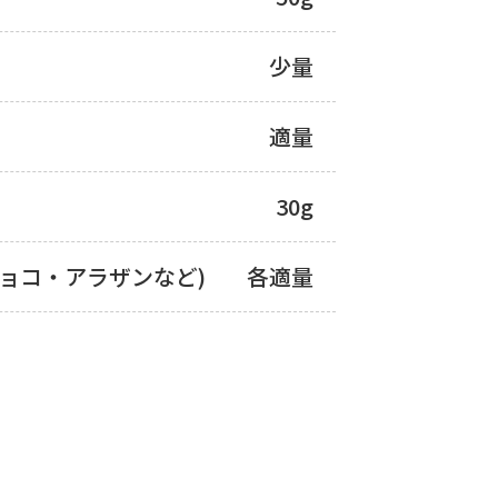
少量
適量
30g
ョコ・アラザンなど)
各適量