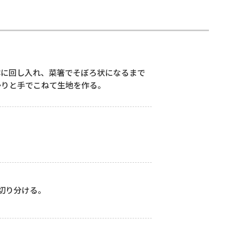
体に回し入れ、菜箸でそぼろ状になるまで
かりと手でこねて生地を作る。
に切り分ける。