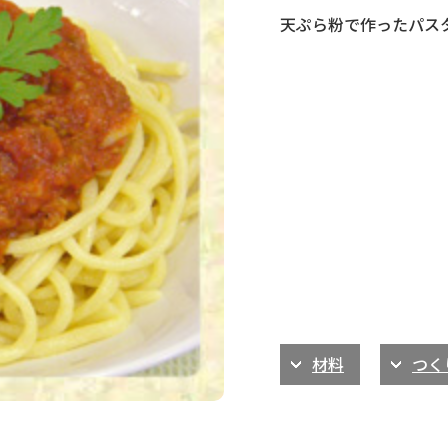
天ぷら粉で作ったパス
材料
つく