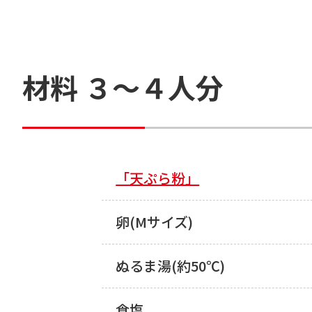
材料 ３～４人分
「天ぷら粉」
卵(Mサイズ)
ぬるま湯(約50℃)
食塩