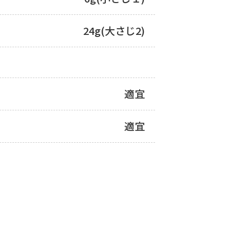
24g(大さじ2)
適宜
適宜