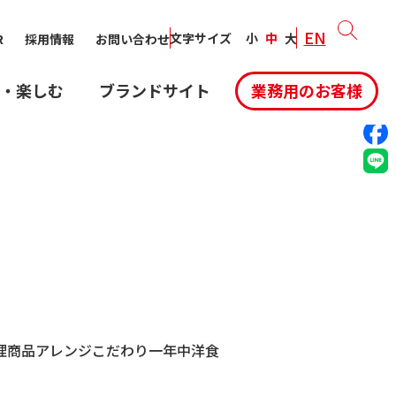
EN
SHARE:
文字サイズ
小
中
大
R
採用情報
お問い合わせ
・楽しむ
ブランドサイト
業務用のお客様
理
商品アレンジ
こだわり
一年中
洋食