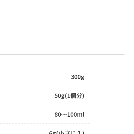
300g
50g(1個分)
80～100ml
6g(小さじ１)