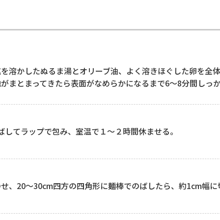
塩を溶かしたぬるま湯とオリーブ油、よく溶きほぐした卵を全
がまとまってきたら表面がなめらかになるまで6～8分間しっ
のばしてラップで包み、室温で１～２時間休ませる。
せ、20～30cm四方の四角形に麺棒でのばしたら、約1cm幅