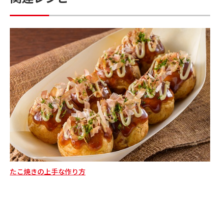
黒
たこ焼きの上手な作り方