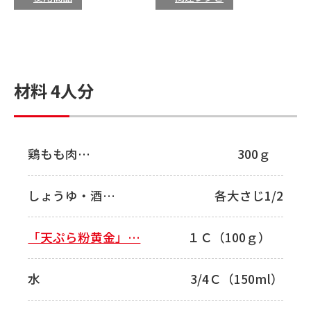
材料 4人分
鶏もも肉…
300ｇ
しょうゆ・酒…
各大さじ1/2
「天ぷら粉黄金」…
１Ｃ（100ｇ）
水
3/4Ｃ（150ml）