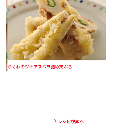
ちくわのツナアスパラ詰め天ぷら
お
レシピ検索へ