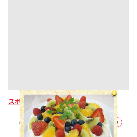
スポンジケーキ
前へ
3
4
5
6
7
8
9