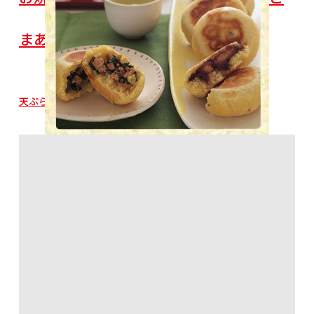
まあん）
天ぷら粉