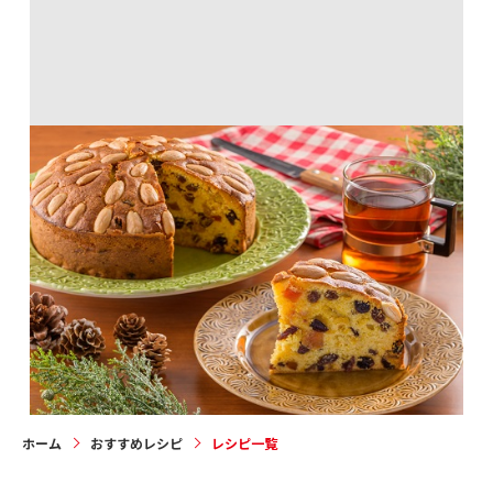
ダンディーケーキ
前へ
1
2
3
4
5
6
7
8
9
10
次へ
ホーム
おすすめレシピ
レシピ一覧