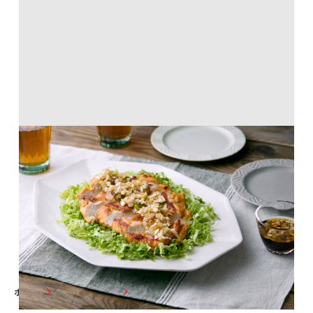
鶏むね肉の焼きからあげ 油淋鶏風
1
2
3
4
5
6
7
次へ
ホーム
おすすめレシピ
レシピ一覧