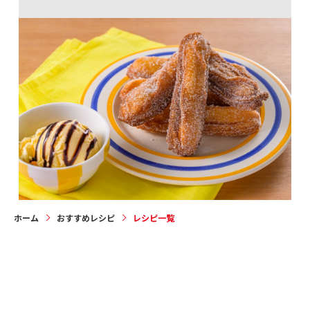
バニラチュロ
1
2
3
4
5
6
7
8
9
10
次へ
ホーム
おすすめレシピ
レシピ一覧